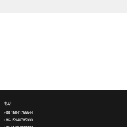
2025-07-24
吉林高功率石电墨极石墨棒碳素棒
电话
+86-15941755544
+86-15940785999