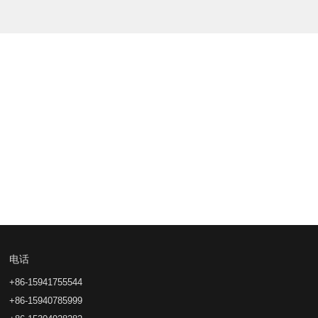
2025-07-24
山东高功率石电墨极石墨棒碳素棒
电话
+86-15941755544
+86-15940785999